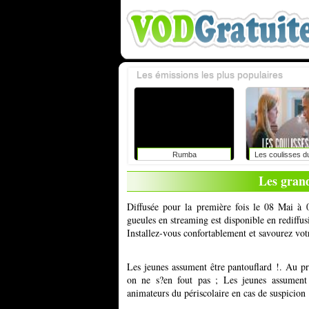
Les émissions les plus populaires
Rumba
Les coulisses d
Les gran
Diffusée pour la première fois le 08 Mai à 
gueules en streaming est disponible en rediffu
Installez-vous confortablement et savourez vot
Les jeunes assument être pantouflard !. Au 
on ne s?en fout pas ; Les jeunes assument 
animateurs du périscolaire en cas de suspicion