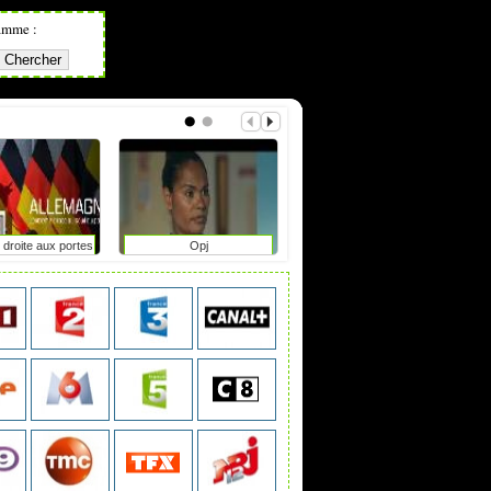
amme :
 droite aux portes
Opj
L'informateur
ir en saxe-anhalt
?