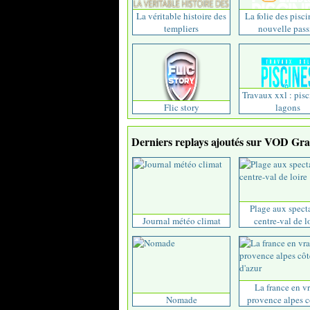
La véritable histoire des
La folie des pisci
templiers
nouvelle passi
Travaux xxl : pisc
Flic story
lagons
Derniers replays ajoutés sur VOD Grat
Plage aux spect
Journal météo climat
centre-val de l
La france en vr
Nomade
provence alpes cô