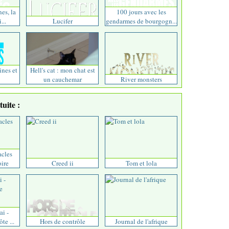
nes, la
100 jours avec les
...
Lucifer
gendarmes de bourgogn...
ines et
Hell's cat : mon chat est
un cauchemar
River monsters
uite :
acles
oire
Creed ii
Tom et lola
ai -
te ...
Hors de contrôle
Journal de l'afrique