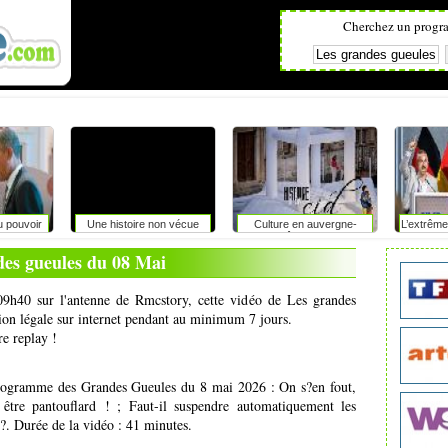
Cherchez un progr
u pouvoir
Une histoire non vécue
Culture en auvergne-
L’extrême
rhône-alpes
du pouvo
des gueules du 08 Mai
09h40 sur l'antenne de Rmcstory, cette vidéo de Les grandes
sion légale sur internet pendant au minimum 7 jours.
re replay !
programme des Grandes Gueules du 8 mai 2026 : On s?en fout,
être pantouflard ! ; Faut-il suspendre automatiquement les
 ?. Durée de la vidéo : 41 minutes.