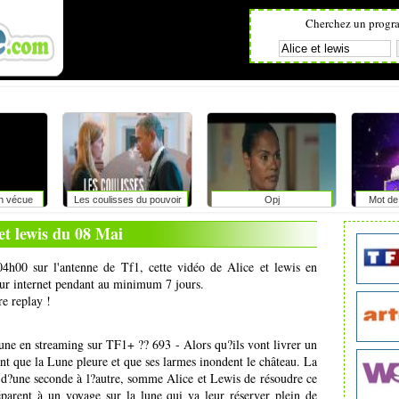
Cherchez un progr
on vécue
Les coulisses du pouvoir
Opj
Mot de 
et lewis du 08 Mai
04h00 sur l'antenne de Tf1, cette vidéo de Alice et lewis en
 sur internet pendant au minimum 7 jours.
re replay !
ne en streaming sur TF1+ ?? 693 - Alors qu?ils vont livrer un
nt que la Lune pleure et que ses larmes inondent le château. La
er d?une seconde à l?autre, somme Alice et Lewis de résoudre ce
parent à un voyage sur la lune qui va leur réserver plein de