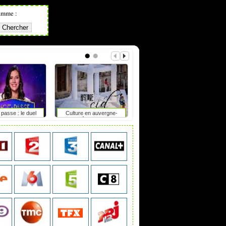
amme :
passe : le duel
Culture en auvergne-
The second life
rhône-alpes