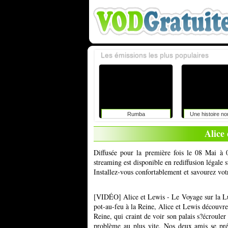
Les émissions les plus populaires
Rumba
Une histoire n
Alice 
Diffusée pour la première fois le 08 Mai à 
streaming est disponible en rediffusion légale
Installez-vous confortablement et savourez vot
[VIDÉO] Alice et Lewis - Le Voyage sur la Lu
pot-au-feu à la Reine, Alice et Lewis découvre
Reine, qui craint de voir son palais s?écroul
problème au plus vite. Nos deux amis se pré