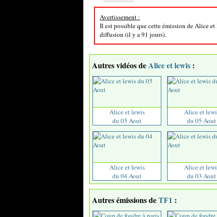
Avertissement :
Il est possible que cette émission de Alice e
diffusion (il y a 91 jours).
Autres vidéos de
Alice et lewis
:
Alice et lewis
Alice et lewi
du 05 Aout
du 05 Aout
Alice et lewis
Alice et lewi
du 04 Aout
du 03 Aout
Autres émissions de
TF1
: