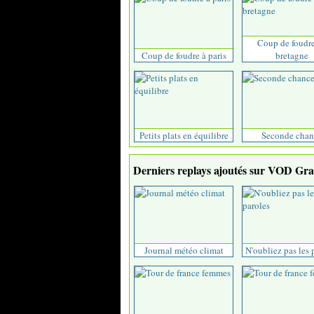
Coup de foudr
Coup de foudre à paris
bretagne
Petits plats en équilibre
Seconde chan
Derniers replays ajoutés sur VOD Grat
Journal météo climat
N'oubliez pas les 