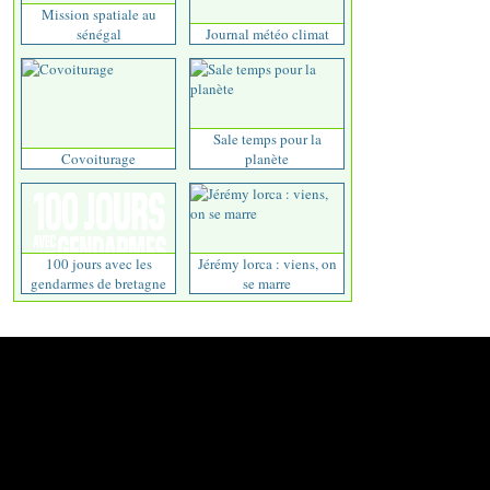
Mission spatiale au
sénégal
Journal météo climat
Sale temps pour la
Covoiturage
planète
100 jours avec les
Jérémy lorca : viens, on
gendarmes de bretagne
se marre