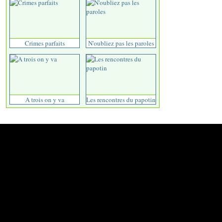
Crimes parfaits
N'oubliez pas les paroles
A trois on y va
Les rencontres du papotin