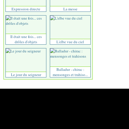
Expression directe
La messe
Il était une fois... ces
drôles d'objets
L'elbe vue du ciel
Balladur - chirac :
Le jour du seigneur
mensonges et trahiso...