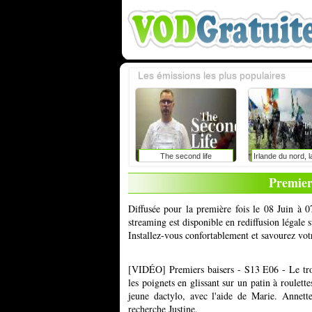
Les émissions les plus populaires
The second life
Irlande du nord, l
de tous les d
Premier
Diffusée pour la première fois le 08 Juin à 0
streaming est disponible en rediffusion légale
Installez-vous confortablement et savourez vot
[VIDÉO] Premiers baisers - S13 E06 - Le tro
les poignets en glissant sur un patin à roulette
jeune dactylo, avec l'aide de Marie. Annett
recherche Justine.