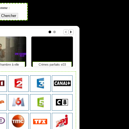
amme :
hambre à elle
Crimes parfaits s03
Les belles cicatrices
a