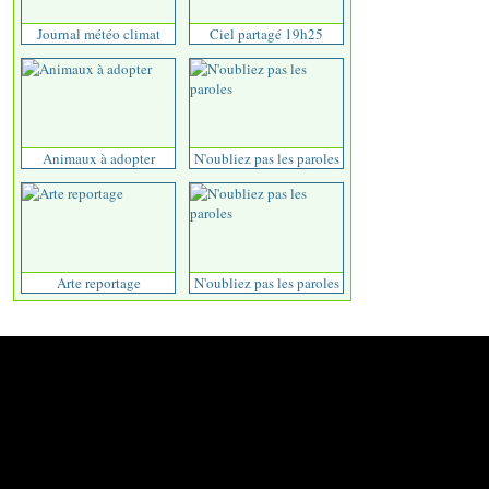
Journal météo climat
Ciel partagé 19h25
Animaux à adopter
N'oubliez pas les paroles
Arte reportage
N'oubliez pas les paroles