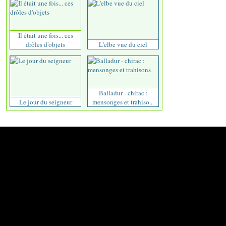
Il était une fois... ces
drôles d'objets
L'elbe vue du ciel
Balladur - chirac :
Le jour du seigneur
mensonges et trahiso...