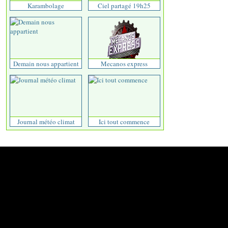
Karambolage
Ciel partagé 19h25
Demain nous appartient
Mecanos express
Journal météo climat
Ici tout commence