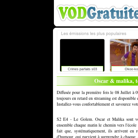
Les émissions les plus populaires
Crimes parfaits s03
Okoo-ko
Oscar & malika, to
Diffusée pour la première fois le 08 Juillet à
toujours en retard en streaming est disponible
Installez-vous confortablement et savourez vot
S2 E4 - Le Golem. Oscar et Malika sont vois
ensemble chaque matin le chemin vers l'école e
fait que, systématiquement, ils arrivent en r
d'humour, qui parvient à surprendre à chaque .