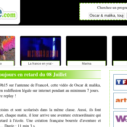
Cherchez un progr
o
La france en vrai -
Marina
provence alpes côte d'azur
ujours en retard du 08 Juillet
 09h15 sur l'antenne de France4, cette vidéo de Oscar & malika,
 en rediffusion légale sur internet pendant au minimum 7 jours.
re replay !
ins et sont scolarisés dans la même classe. Aussi, ils font
t, chaque matin, il leur arrive une aventure extraordinaire qui
etard à l'école. Une création française bourrée d'aventure et
... Durée : 11 min 3 s.