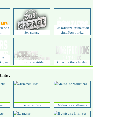
sland :
Les routiers : profession
..
Sos garage
chauffeur poid...
 les
etagne
Hors de contrôle
Constructions fatales
uite :
neur
Outremer.l'info
Météo (en wallisien)