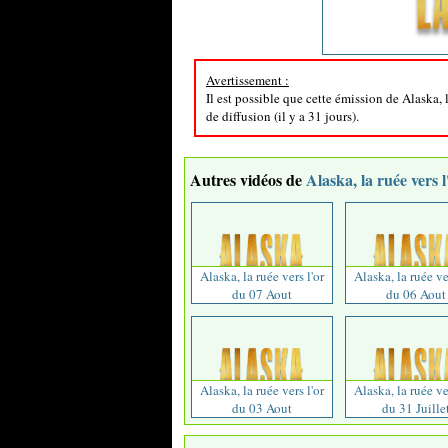
Avertissement :
Il est possible que cette émission de Alaska, 
de diffusion (il y a 31 jours).
Autres vidéos de
Alaska, la ruée vers l
Alaska, la ruée vers l'or
Alaska, la ruée ve
du 07 Aout
du 06 Aout
Alaska, la ruée vers l'or
Alaska, la ruée ve
du 03 Aout
du 31 Juille