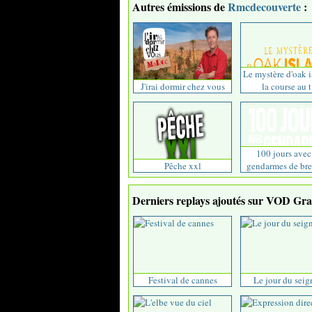
Autres émissions de
Rmcdecouverte
:
Le mystère d'oak i
J'irai dormir chez vous
la course au t.
100 jours avec
Pêche xxl
gendarmes de br
Derniers replays ajoutés sur VOD Grat
Festival de cannes
Le jour du seig