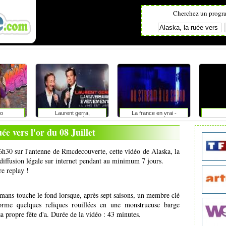
Cherchez un progr
o
Laurent gerra,
La france en vrai -
l'anniversaire-événement
provence alpes côte d'azur
ée vers l'or du 08 Juillet
 16h30 sur l'antenne de Rmcdecouverte, cette vidéo de Alaska, la
ediffusion légale sur internet pendant au minimum 7 jours.
re replay !
ans touche le fond lorsque, après sept saisons, un membre clé
orme quelques reliques rouillées en une monstrueuse barge
sa propre fête d'a. Durée de la vidéo : 43 minutes.