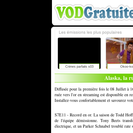
Les émissions les plus populaires
Crimes parfaits s03
Okoo-ko
Alaska, la ru
Diffusée pour la première fois le 08 Juillet à
ruée vers l'or en streaming est disponible en r
Installez-vous confortablement et savourez vot
S7E11 - Record en or. La saison de Todd Hoffm
de l'équipe démissionne. Tony Beets transf
électrique, et un Parker Schnabel troublé rate 