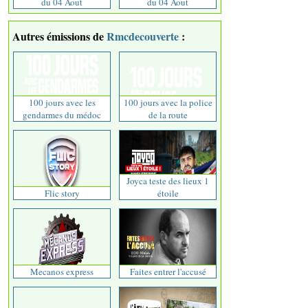
du 04 Aout
du 04 Aout
Autres émissions de
Rmcdecouverte
:
100 jours avec les
100 jours avec la police
gendarmes du médoc
de la route
Joyca teste des lieux 1
Flic story
étoile
Mecanos express
Faites entrer l'accusé