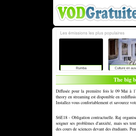
Les émissions les plus populaires
Rumba
Culture en au
rhône-alp
The big 
Diffusée pour la première fois le 09 Mai à 
theory en streaming est disponible en rediffus
Installez-vous confortablement et savourez vot
S6E18 - Obligation contractuelle. Raj organi
soigner ses problèmes d'anxiété, mais ses te
des cours de sciences devant des étudiants. Pen