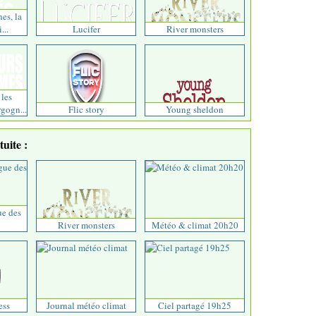
nes, la
...
Lucifer
River monsters
 les
gogn...
Flic story
Young sheldon
uite :
ue des
River monsters
Météo & climat 20h20
ess
Journal météo climat
Ciel partagé 19h25