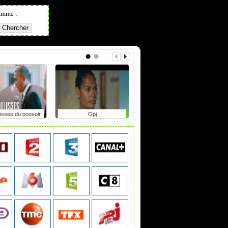
amme :
isses du pouvoir
Opj
The second life