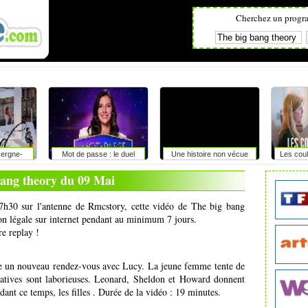
Cherchez un progr
vergne-
Mot de passe : le duel
Une histoire non vécue
Les coul
es
bang theory du 09 Mai
17h30 sur l'antenne de Rmcstory, cette vidéo de The big bang
ion légale sur internet pendant au minimum 7 jours.
re replay !
se un nouveau rendez-vous avec Lucy. La jeune femme tente de
ntatives sont laborieuses. Leonard, Sheldon et Howard donnent
dant ce temps, les filles . Durée de la vidéo : 19 minutes.