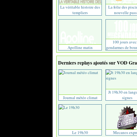
La véritable histoire des
La folie des pisci
templiers
nouvelle passi
100 jours avec
Apolline matin
gendarmes de bour
Derniers replays ajoutés sur VOD Grat
Jt 19h30 en lang
Journal météo climat
signes
Le 19h30
Mecanos expr