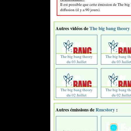
Il est possible que cette émission de The big
diffusion (il y a 90 jours).
Autres vidéos de
The big bang theory
The big bang theory
The big bang th
du 03 Juillet
du 03 Juille
The big bang theory
The big bang th
du 02 Juillet
du 02 Juille
Autres émissions de
Rmcstory
: