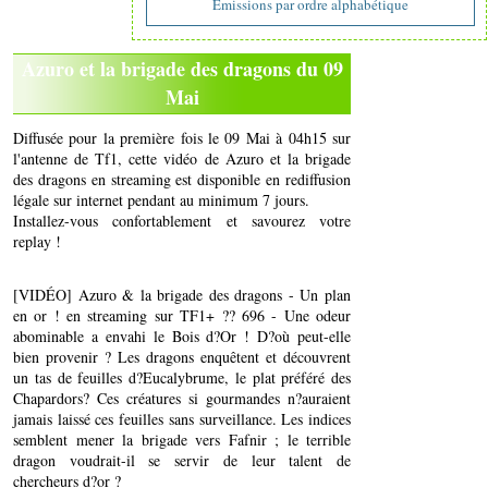
Emissions par ordre alphabétique
Azuro et la brigade des dragons du 09
Mai
Diffusée pour la première fois le 09 Mai à 04h15 sur
l'antenne de Tf1, cette vidéo de Azuro et la brigade
des dragons en streaming est disponible en rediffusion
légale sur internet pendant au minimum 7 jours.
Installez-vous confortablement et savourez votre
replay !
[VIDÉO] Azuro & la brigade des dragons - Un plan
en or ! en streaming sur TF1+ ?? 696 - Une odeur
abominable a envahi le Bois d?Or ! D?où peut-elle
bien provenir ? Les dragons enquêtent et découvrent
un tas de feuilles d?Eucalybrume, le plat préféré des
Chapardors? Ces créatures si gourmandes n?auraient
jamais laissé ces feuilles sans surveillance. Les indices
semblent mener la brigade vers Fafnir ; le terrible
dragon voudrait-il se servir de leur talent de
chercheurs d?or ?