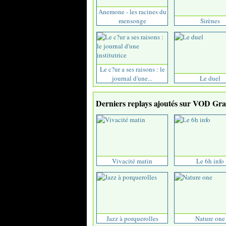
Anemone - les racines du
mensonge
Sirènes
Le c?ur a ses raisons : le
journal d'une...
Le duel
Derniers replays ajoutés sur VOD Grat
Vivacité matin
Le 6h info
Jazz à porquerolles
Nature one