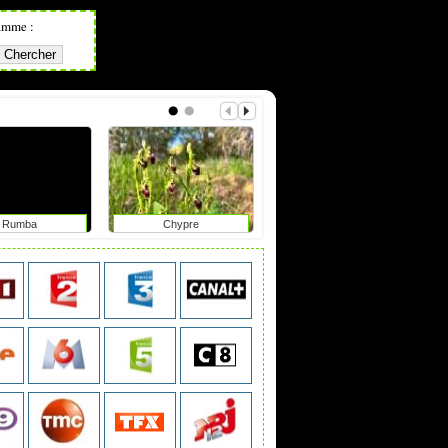
amme :
Rumba
Chypre
Focales