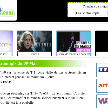
Cherchez un progr
l 2026
Lioness
Pierre de maere en concert
au zénith de paris
troumpfs du 09 Mai
7h50 sur l'antenne de Tf1, cette vidéo de Les schtroumpfs en
 sur internet pendant au minimum 7 jours.
re replay !
sive en streaming sur TF1+ ?? 663 - Le Schtroumpf Cuisinier
rand Schtroumpf et le ramène accidentellement à la vie. Celui-
ir été jeté à la poubelle.