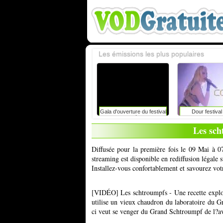
Les émissions les plus populaires
Gala d'ouverture du festival
Dour festiva
du rire de liège avec
caroline vigneaux: faut-il
Les sch
toujours dire la vérité aux
enfants ?
Diffusée pour la première fois le 09 Mai à 0
streaming est disponible en rediffusion légale
Installez-vous confortablement et savourez vot
[VIDÉO] Les schtroumpfs - Une recette explo
utilise un vieux chaudron du laboratoire du G
ci veut se venger du Grand Schtroumpf de l?avo