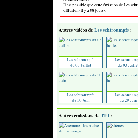
Il est possible que cette émission de Les sch
diffusion (il y a 88 jours).
Autres vidéos de
Les schtroumpfs
:
Les schtroumpfs
Les schtroum
du 03 Juillet
du 03 Juille
Les schtroumpfs
Les schtroum
du 30 Juin
du 29 Juin
Autres émissions de
TF1
: