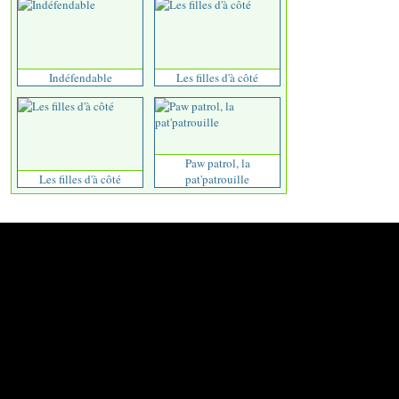
Indéfendable
Les filles d'à côté
Paw patrol, la
Les filles d'à côté
pat'patrouille