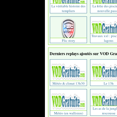
La véritable histoire des
La folie des pisci
templiers
nouvelle passi
Travaux xxl : pisc
Flic story
lagons
Derniers replays ajoutés sur VOD Grat
Météo & climat 13h30
Le 13h
Les as de la jungl
Météo (en wallisien)
rescousse