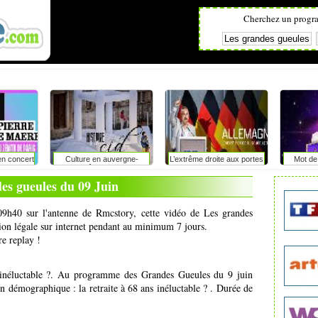
Cherchez un progr
en concert
Culture en auvergne-
L’extrême droite aux portes
Mot de 
 paris
rhône-alpes
du pouvoir en saxe-anhalt
?
es gueules du 09 Juin
 09h40 sur l'antenne de Rmcstory, cette vidéo de Les grandes
sion légale sur internet pendant au minimum 7 jours.
re replay !
 inéluctable ?. Au programme des Grandes Gueules du 9 juin
in démographique : la retraite à 68 ans inéluctable ? . Durée de