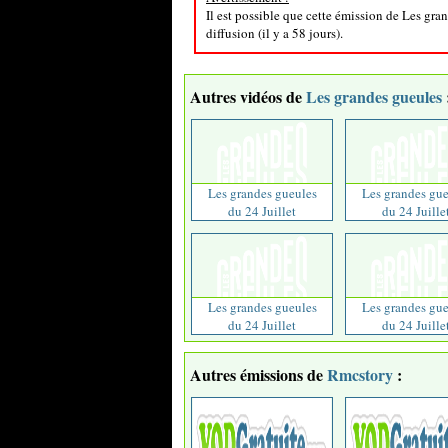
Il est possible que cette émission de Les gra
diffusion (il y a 58 jours).
Autres vidéos de
Les grandes gueules
Les grandes gueules
Les grandes gue
du 24 Juillet
du 24 Juille
Les grandes gueules
Les grandes gue
du 24 Juillet
du 24 Juille
Autres émissions de
Rmcstory
: