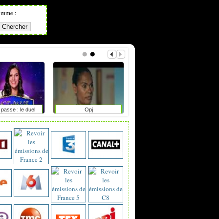
amme :
passe : le duel
Opj