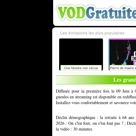
Les émissions les plus populaires
r
Focales
Une histoire non vécue
Pierre de maere 
au zénith de
Les grand
Diffusée pour la première fois le 09 Juin à
gueules en streaming est disponible en rediffu
Installez-vous confortablement et savourez vot
Déclin démographique : la retraite à 68 ans
2026 : On s?en fout, on s?en fout pas ? ; Décl
la vidéo : 30 minutes.