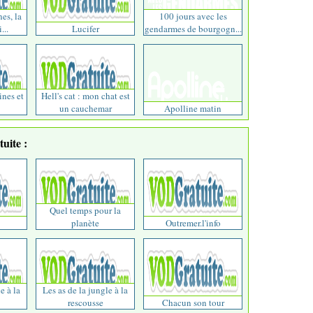
nes, la
100 jours avec les
...
Lucifer
gendarmes de bourgogn...
ines et
Hell's cat : mon chat est
un cauchemar
Apolline matin
uite :
Quel temps pour la
planète
Outremer.l'info
e à la
Les as de la jungle à la
rescousse
Chacun son tour