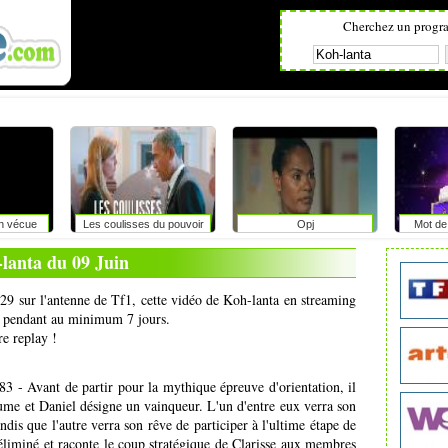
Cherchez un progr
on vécue
Les coulisses du pouvoir
Opj
Mot de 
lanta du 09 Juin
h29 sur l'antenne de Tf1, cette vidéo de Koh-lanta en streaming
net pendant au minimum 7 jours.
re replay !
 - Avant de partir pour la mythique épreuve d'orientation, il
aume et Daniel désigne un vainqueur. L'un d'entre eux verra son
ndis que l'autre verra son rêve de participer à l'ultime étape de
 éliminé et raconte le coup stratégique de Clarisse aux membres