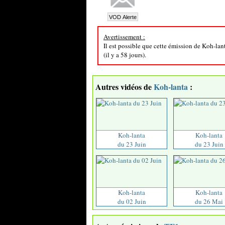
Avertissement :
Il est possible que cette émission de Koh-lan
(il y a 58 jours).
Autres vidéos de
Koh-lanta
:
Koh-lanta
Koh-lanta
du 23 Juin
du 23 Juin
Koh-lanta
Koh-lanta
du 02 Juin
du 26 Mai