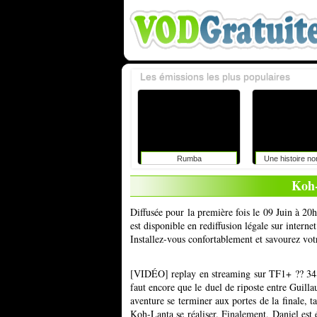
Les émissions les plus populaires
Rumba
Une histoire n
Koh-
Diffusée pour la première fois le 09 Juin à 20
est disponible en rediffusion légale sur inter
Installez-vous confortablement et savourez vot
[VIDÉO] replay en streaming sur TF1+ ?? 3483
faut encore que le duel de riposte entre Guill
aventure se terminer aux portes de la finale, ta
Koh-Lanta se réaliser. Finalement, Daniel est