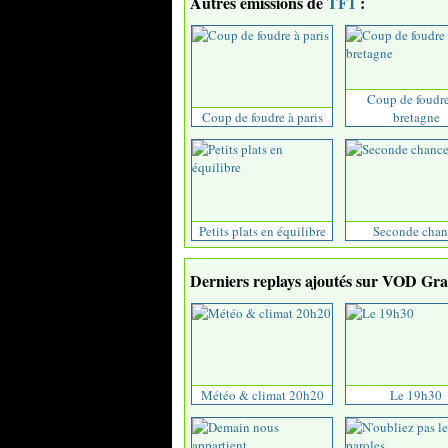
Autres émissions de
TF1
:
Coup de foudr
Coup de foudre à paris
bretagne
Petits plats en équilibre
Seconde chan
Derniers replays ajoutés sur VOD Grat
Météo & climat 20h20
Le 19h30