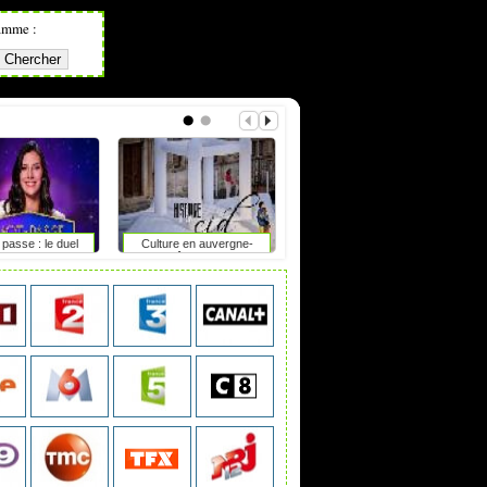
amme :
passe : le duel
Culture en auvergne-
The second life
rhône-alpes