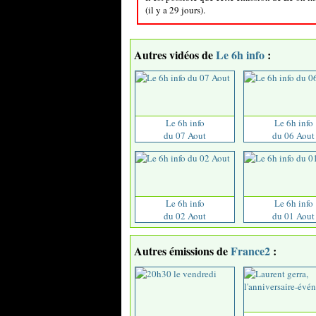
(il y a 29 jours).
Autres vidéos de
Le 6h info
:
Le 6h info
Le 6h info
du 07 Aout
du 06 Aout
Le 6h info
Le 6h info
du 02 Aout
du 01 Aout
Autres émissions de
France2
: