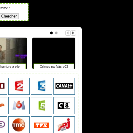
amme :
hambre à elle
Crimes parfaits s03
Les belles cicatrices
L