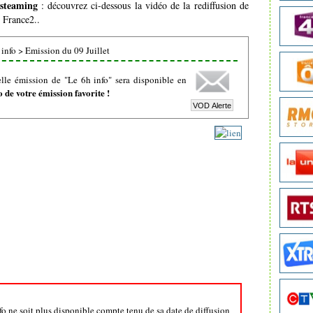
 steaming
: découvrez ci-dessous la vidéo de la rediffusion de
e France2..
 info
>
Emission du 09 Juillet
lle émission de "Le 6h info" sera disponible en
de votre émission favorite !
nfo ne soit plus disponible compte tenu de sa date de diffusion