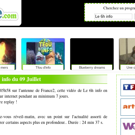
Cherchez un progr
 mers
Tfou d'info
Blueberry dreams
Une c
 info du 09 Juillet
à 05h58 sur l'antenne de France2, cette vidéo de Le 6h info en
 sur internet pendant au minimum 7 jours.
re replay !
-vous réveil-matin, avec un point sur l'actualité assorti de
rer certains aspects plus en profondeur.. Durée : 24 min 37 s.