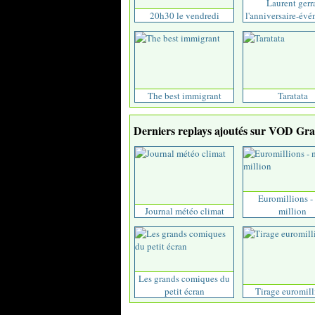
Laurent gerr
20h30 le vendredi
l'anniversaire-év
The best immigrant
Taratata
Derniers replays ajoutés sur VOD Grat
Euromillions -
Journal météo climat
million
Les grands comiques du
petit écran
Tirage euromill