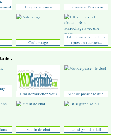
a,
énement
Drag race france
La mère et l'assassin
Tdf femmes : elle chute
Code rouge
après un accroch...
uite :
 my
J'irai dormir chez vous
Mot de passe : le duel
ions
Putain de chat
Un si grand soleil