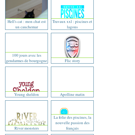
Hell's cat : mon chat est
Travaux xxl : piscines et
un cauchemar
lagons
100 jours avec les
gendarmes de bourgogne
Flic story
Young sheldon
Apolline matin
La folie des piscines, la
nouvelle passion des
River monsters
français