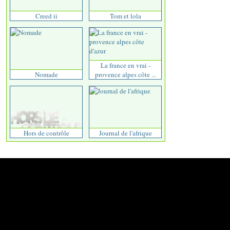
Creed ii
Tom et lola
La france en vrai -
Nomade
provence alpes côte ...
Hors de contrôle
Journal de l'afrique