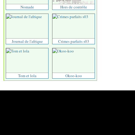
Nomade
Hors de contrôle
Journal de l'afrique
Crimes parfaits s03
Tom et lola
Okoo-koo