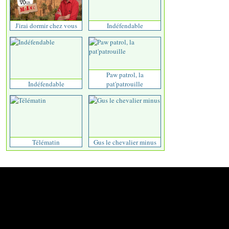
J'irai dormir chez vous
Indéfendable
Paw patrol, la
Indéfendable
pat'patrouille
Télématin
Gus le chevalier minus