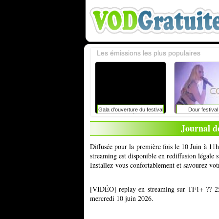
Les émissions les plus populaires
Gala d'ouverture du festival
Dour festiva
du rire de liège avec
caroline vigneaux: faut-il
Journal d
toujours dire la vérité aux
enfants ?
Diffusée pour la première fois le 10 Juin à 11
streaming est disponible en rediffusion légale
Installez-vous confortablement et savourez vot
[VIDÉO] replay en streaming sur TF1+ ?? 25
mercredi 10 juin 2026.