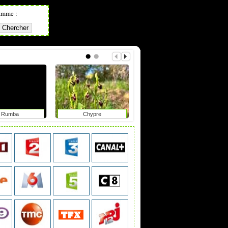
amme :
Rumba
Chypre
Focales