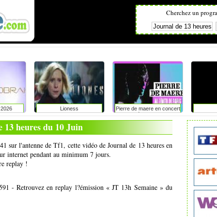
Cherchez un progr
l 2026
Lioness
Pierre de maere en concert
au zénith de paris
e 13 heures du 10 Juin
h41 sur l'antenne de Tf1, cette vidéo de Journal de 13 heures en
 sur internet pendant au minimum 7 jours.
re replay !
91 - Retrouvez en replay l?émission « JT 13h Semaine » du