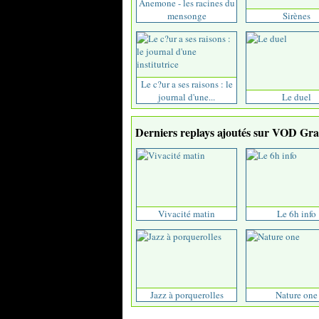
Anemone - les racines du
mensonge
Sirènes
Le c?ur a ses raisons : le
journal d'une...
Le duel
Derniers replays ajoutés sur VOD Grat
Vivacité matin
Le 6h info
Jazz à porquerolles
Nature one