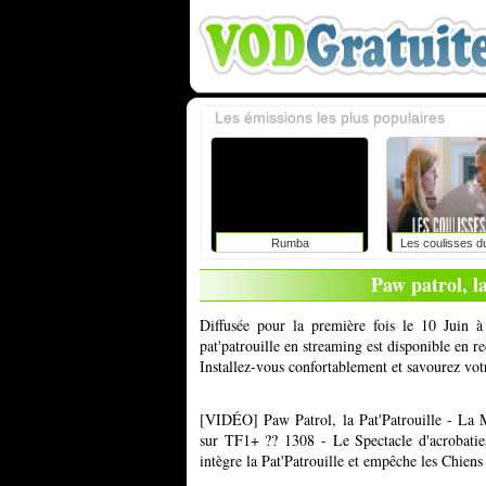
Les émissions les plus populaires
Rumba
Les coulisses d
Paw patrol, l
Diffusée pour la première fois le 10 Juin à
pat'patrouille en streaming est disponible en r
Installez-vous confortablement et savourez vot
[VIDÉO] Paw Patrol, la Pat'Patrouille - La 
sur TF1+ ?? 1308 - Le Spectacle d'acrobaties
intègre la Pat'Patrouille et empêche les Chien