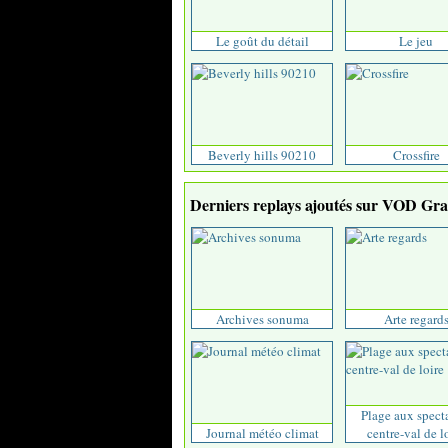
Le goût du détail
Le jeu
Beverly hills 90210
Crossfire
Derniers replays ajoutés sur VOD Grat
Archives sonuma
Arte regard
Plage aux spect
Journal météo climat
centre-val de l