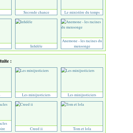
Seconde chance
Le ministère du temps
Anemone - les racines du
Infidèle
mensonge
uite :
s
Les minijusticiers
Les minijusticiers
acles
oire
Creed ii
Tom et lola