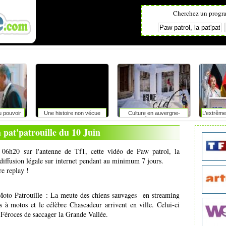
Cherchez un progr
u pouvoir
Une histoire non vécue
Culture en auvergne-
L’extrême
rhône-alpes
du pouvo
a pat'patrouille du 10 Juin
 06h20 sur l'antenne de Tf1, cette vidéo de Paw patrol, la
ediffusion légale sur internet pendant au minimum 7 jours.
re replay !
Moto Patrouille : La meute des chiens sauvages en streaming
 à motos et le célèbre Chascadeur arrivent en ville. Celui-ci
s Féroces de saccager la Grande Vallée.