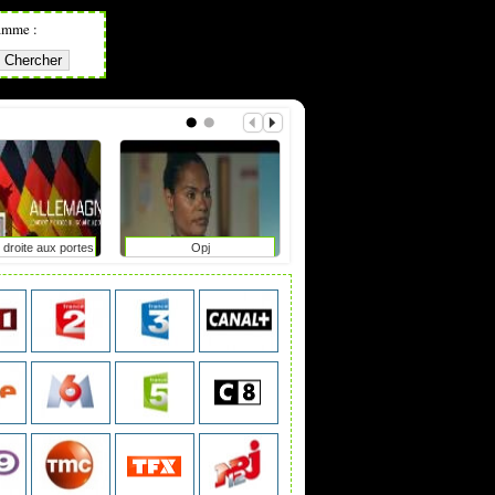
amme :
 droite aux portes
Opj
L'informateur
ir en saxe-anhalt
?