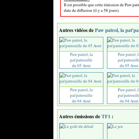
Il est possible que cette émission de Paw patr
date de diffusion (il y a 58 jours).
Autres vidéos de
Paw patrol, la pat'pa
Paw patrol, la
Paw patrol, l
pat'patrouille
pat'patrouill
du 05 Aout
du 05 Aout
Paw patrol, la
Paw patrol, l
pat'patrouille
pat'patrouill
du 04 Aout
du 04 Aout
Autres émissions de
TF1
: