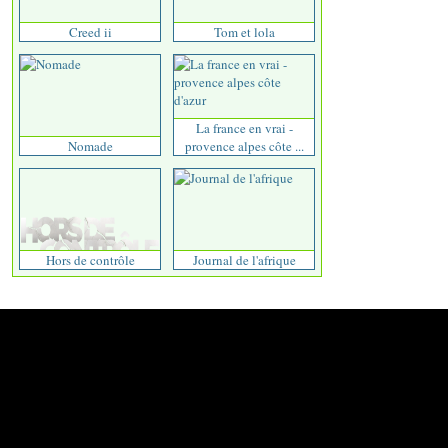
Creed ii
Tom et lola
La france en vrai -
Nomade
provence alpes côte ...
Hors de contrôle
Journal de l'afrique