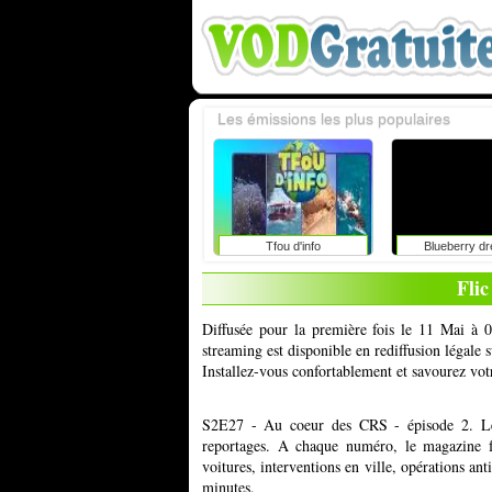
Les émissions les plus populaires
Tfou d'info
Blueberry d
Flic
Diffusée pour la première fois le 11 Mai à 0
streaming est disponible en rediffusion légale
Installez-vous confortablement et savourez vot
S2E27 - Au coeur des CRS - épisode 2. Le 
reportages. A chaque numéro, le magazine f
voitures, interventions en ville, opérations an
minutes.