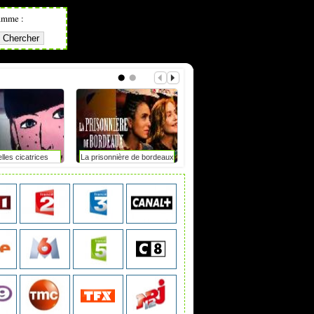
amme :
lles cicatrices
La prisonnière de bordeaux
Tdf femmes : elle chute
après un accrochage avec
une moto