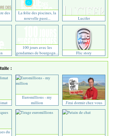
ire des
La folie des piscines, la
nouvelle passi...
Lucifer
100 jours avec les
in
gendarmes de bourgogn...
Flic story
uite :
Euromillions - my
limat
million
J'irai dormir chez vous
ues du