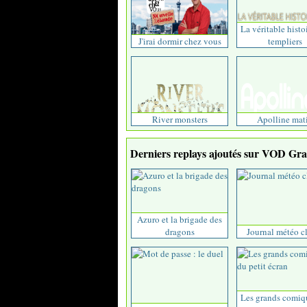
La véritable histo
J'irai dormir chez vous
templiers
River monsters
Apolline mat
Derniers replays ajoutés sur VOD Grat
Azuro et la brigade des
dragons
Journal météo c
Les grands comiq