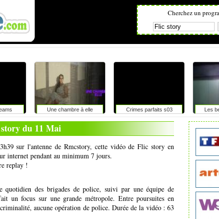
Cherchez un progr
reams
Une chambre à elle
Crimes parfaits s03
Les be
 story du 11 Mai
3h39 sur l'antenne de Rmcstory, cette vidéo de Flic story en
 sur internet pendant au minimum 7 jours.
re replay !
quotidien des brigades de police, suivi par une équipe de
ait un focus sur une grande métropole. Entre poursuites en
ticriminalité, aucune opération de police. Durée de la vidéo : 63