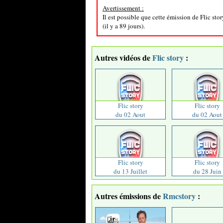
Avertissement :
Il est possible que cette émission de Flic sto
(il y a 89 jours).
Autres vidéos de
Flic story
:
Flic story
Flic story
du 02 Aout
du 02 Aout
Flic story
Flic story
du 13 Juillet
du 28 Juin
Autres émissions de
Rmcstory
: