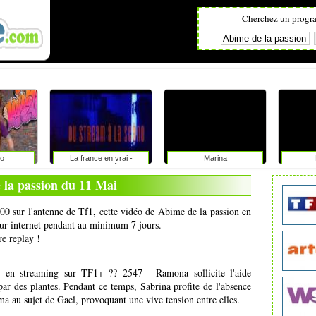
Cherchez un progr
o
La france en vrai -
Marina
provence alpes côte d'azur
 la passion du 11 Mai
h00 sur l'antenne de Tf1, cette vidéo de Abime de la passion en
 sur internet pendant au minimum 7 jours.
re replay !
n streaming sur TF1+ ?? 2547 - Ramona sollicite l'aide
r des plantes. Pendant ce temps, Sabrina profite de l'absence
ma au sujet de Gael, provoquant une vive tension entre elles.