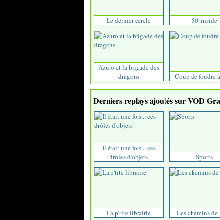
Le dernier cercle
50' inside
Azuro et la brigade des
dragons
Coup de foudre à
Derniers replays ajoutés sur VOD Grat
Il était une fois... ces
drôles d'objets
Sports
La p'tite librairie
Les chemins de l