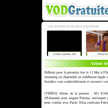
Les émissions les plus populaires
Crimes parfaits s03
Okoo-ko
Abime de
Diffusée pour la première fois le 11 Mai à 07
streaming est disponible en rediffusion légale
Installez-vous confortablement et savourez vot
[VIDÉO] Abime de la passion - S01 E106 e
d'Edmundo pour soigner Paloma, intoxiquée pa
pour s'enfuir avec Paolo. Elisa confronte Palo