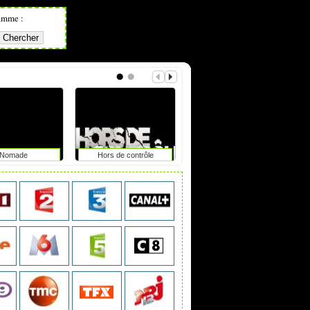
amme :
Nomade
Hors de contrôle
20h30 le vendredi