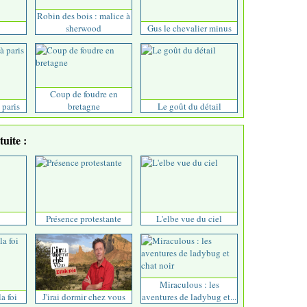
Robin des bois : malice à
sherwood
Gus le chevalier minus
Coup de foudre en
 paris
bretagne
Le goût du détail
uite :
Présence protestante
L'elbe vue du ciel
Miraculous : les
a foi
J'irai dormir chez vous
aventures de ladybug et...