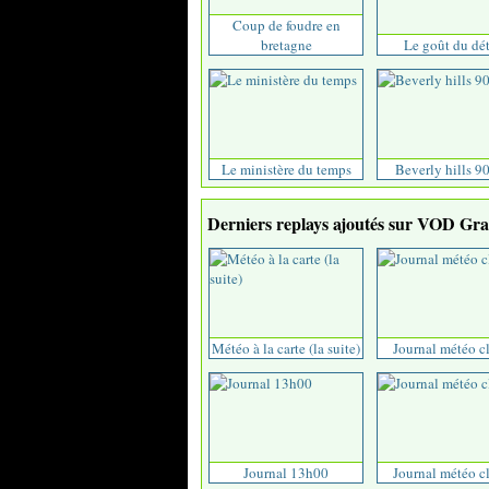
Coup de foudre en
bretagne
Le goût du dét
Le ministère du temps
Beverly hills 9
Derniers replays ajoutés sur VOD Grat
Météo à la carte (la suite)
Journal météo c
Journal 13h00
Journal météo c