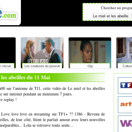
Cherchez un progr
on vécue
Les coulisses du pouvoir
Opj
Cultur
r
 les abeilles du 11 Mai
00 sur l'antenne de Tf1, cette vidéo de Le miel et les abeilles
ale sur internet pendant au minimum 7 jours.
re replay !
- Love love love en streaming sur TF1+ ?? 1386 - Revenu de
lles, de leur côté, filent le parfait amour avec leurs nouvelles
séparables... Lola se retrouve toute seule...