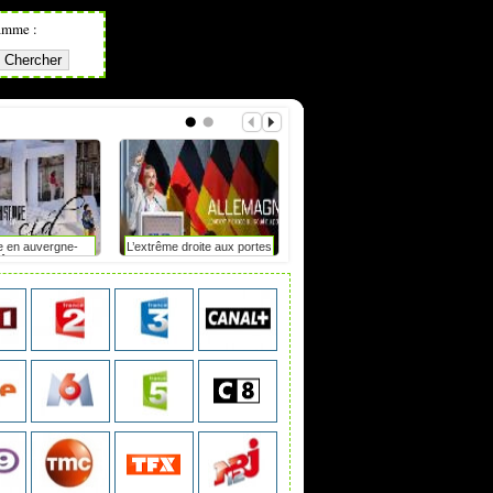
amme :
e en auvergne-
L’extrême droite aux portes
Mot de passe : le duel
hône-alpes
du pouvoir en saxe-anhalt
?