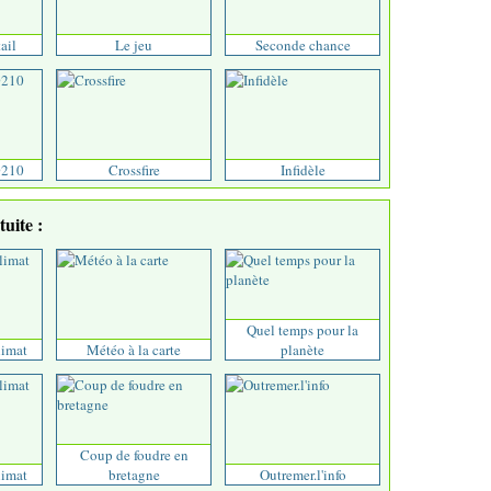
ail
Le jeu
Seconde chance
0210
Crossfire
Infidèle
uite :
Quel temps pour la
limat
Météo à la carte
planète
Coup de foudre en
limat
bretagne
Outremer.l'info