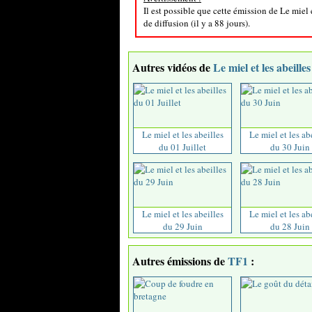
Il est possible que cette émission de Le miel 
de diffusion (il y a 88 jours).
Autres vidéos de
Le miel et les abeilles
Le miel et les abeilles
Le miel et les ab
du 01 Juillet
du 30 Juin
Le miel et les abeilles
Le miel et les ab
du 29 Juin
du 28 Juin
Autres émissions de
TF1
: