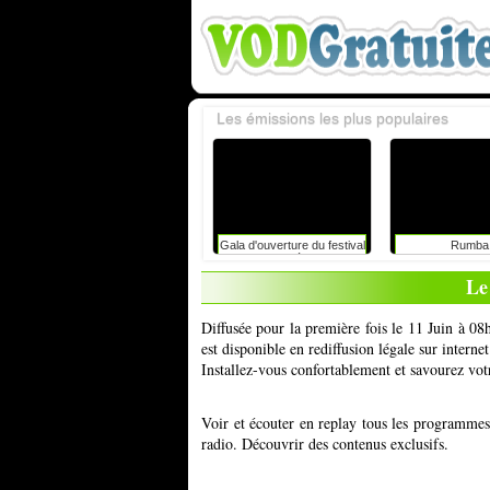
Les émissions les plus populaires
Gala d'ouverture du festival
Rumba
du rire de liège avec
caroline vigneaux: faut-il
Le
toujours dire la vérité aux
enfants ?
Diffusée pour la première fois le 11 Juin à 0
est disponible en rediffusion légale sur inter
Installez-vous confortablement et savourez vot
Voir et écouter en replay tous les programme
radio. Découvrir des contenus exclusifs.