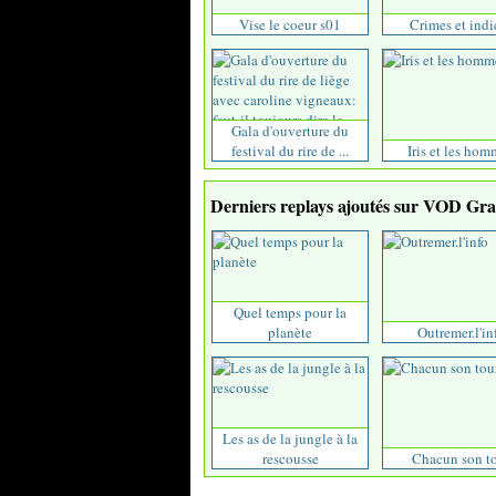
Vise le coeur s01
Crimes et indi
Gala d'ouverture du
festival du rire de ...
Iris et les hom
Derniers replays ajoutés sur VOD Grat
Quel temps pour la
planète
Outremer.l'in
Les as de la jungle à la
rescousse
Chacun son t