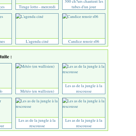
300 ch?urs chantent les
ces
Tirage lotto - mercredi
tubes d'un jour
mes
L'agenda ciné
Candice renoir s06
uite :
Les as de la jungle à la
fo
Météo (en wallisien)
rescousse
Les as de la jungle à la
Les as de la jungle à la
our
rescousse
rescousse