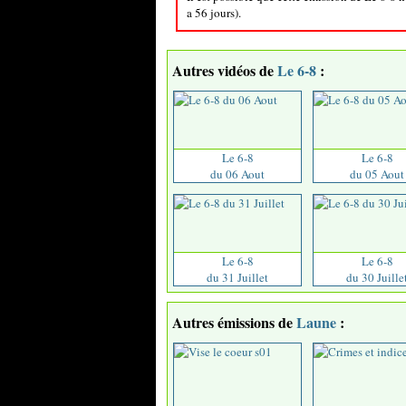
a 56 jours).
Autres vidéos de
Le 6-8
:
Le 6-8
Le 6-8
du 06 Aout
du 05 Aout
Le 6-8
Le 6-8
du 31 Juillet
du 30 Juille
Autres émissions de
Laune
: