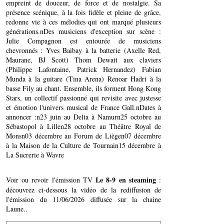
empreint de douceur, de force et de nostalgie. Sa
présence scénique, à la fois fidèle et pleine de grâce,
redonne vie à ces mélodies qui ont marqué plusieurs
générations.nDes musiciens d'exception sur scène :
Julie Compagnon est entourée de musiciens
chevronnés : Yves Baibay à la batterie (Axelle Red,
Maurane, BJ Scott) Thom Dewatt aux claviers
(Philippe Lafontaine, Patrick Hernandez) Fabian
Munda à la guitare (Tina Arena) Renoar Hadri à la
basse Fily au chant. Ensemble, ils forment Hong Kong
Stars, un collectif passionné qui revisite avec justesse
et émotion l'univers musical de France Gall.nDates à
annoncer :n23 juin au Delta à Namurn25 octobre au
Sébastopol à Lillen28 octobre au Théâtre Royal de
Monsn03 décembre au Forum de Liègen07 décembre
à la Maison de la Culture de Tournain15 décembre à
La Sucrerie à Wavre
Le 8-9 en steaming
Voir ou revoir l'émission TV
:
découvrez ci-dessous la vidéo de la rediffusion de
l'émission du 11/06/2026 diffusée sur la chaine
Laune..