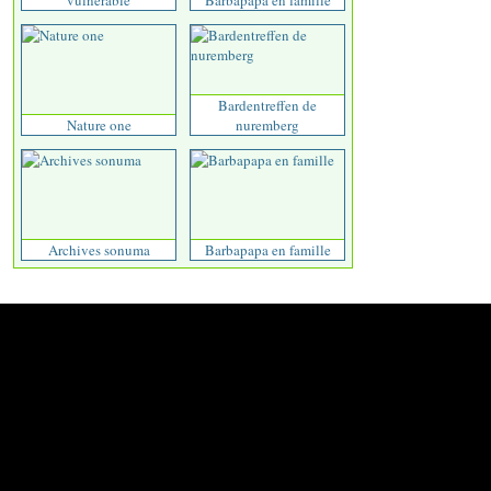
vulnérable
Barbapapa en famille
Bardentreffen de
Nature one
nuremberg
Archives sonuma
Barbapapa en famille