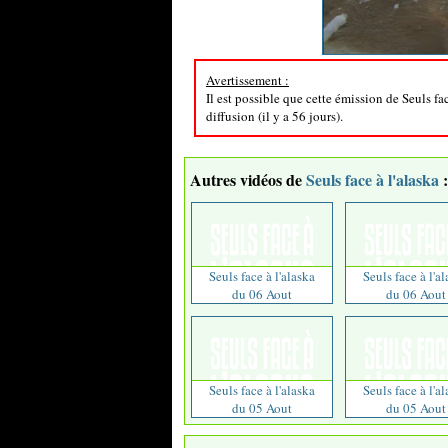
Avertissement :
Il est possible que cette émission de Seuls fa
diffusion (il y a 56 jours).
Autres vidéos de
Seuls face à l'alaska
:
Seuls face à l'alaska
Seuls face à l'a
du 06 Aout
du 06 Aout
Seuls face à l'alaska
Seuls face à l'a
du 05 Aout
du 05 Aout