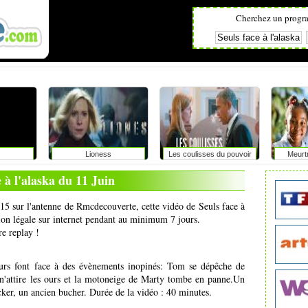
Cherchez un progr
Lioness
Les coulisses du pouvoir
Meurt
e à l'alaska du 11 Juin
h15 sur l'antenne de Rmcdecouverte, cette vidéo de Seuls face à
sion légale sur internet pendant au minimum 7 jours.
re replay !
urs font face à des évènements inopinés: Tom se dépêche de
 n'attire les ours et la motoneige de Marty tombe en panne.Un
cker, un ancien bucher. Durée de la vidéo : 40 minutes.