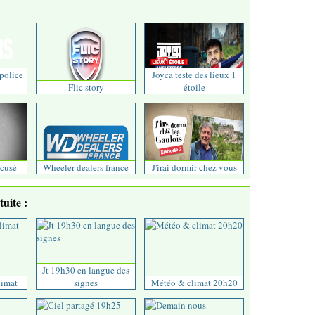
 police
Joyca teste des lieux 1
Flic story
étoile
ccusé
Wheeler dealers france
J'irai dormir chez vous
uite :
Jt 19h30 en langue des
limat
signes
Météo & climat 20h20