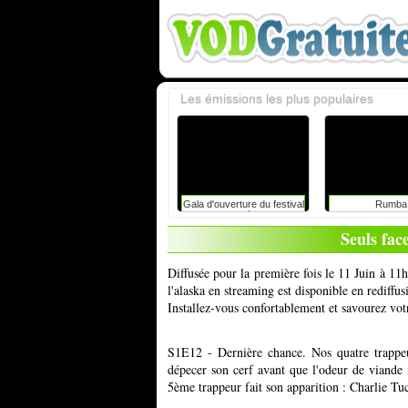
Les émissions les plus populaires
Gala d'ouverture du festival
Rumba
du rire de liège avec
caroline vigneaux: faut-il
Seuls fac
toujours dire la vérité aux
enfants ?
Diffusée pour la première fois le 11 Juin à 11
l'alaska en streaming est disponible en rediffu
Installez-vous confortablement et savourez vot
S1E12 - Dernière chance. Nos quatre trappe
dépecer son cerf avant que l'odeur de viande
5ème trappeur fait son apparition : Charlie Tu