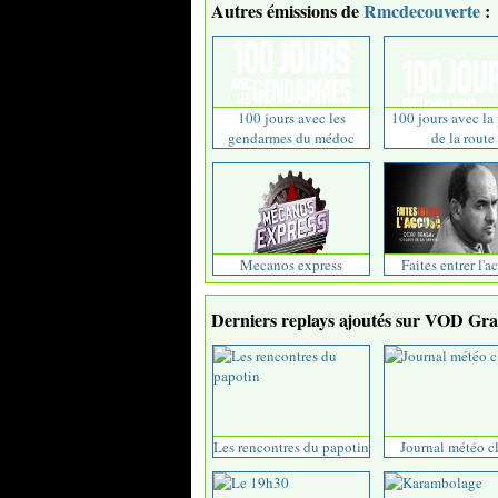
Autres émissions de
Rmcdecouverte
:
100 jours avec les
100 jours avec la
gendarmes du médoc
de la route
Mecanos express
Faites entrer l'a
Derniers replays ajoutés sur VOD Grat
Les rencontres du papotin
Journal météo c