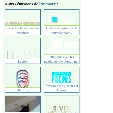
Autres émissions de
Rmcstory
:
La véritable histoire des
La folie des piscines, la
templiers
nouvelle passi...
100 jours avec les
Lucifer
gendarmes de bourgogn...
Travaux xxl : piscines et
Flic story
lagons