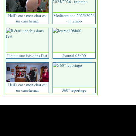
Hell's cat : mon chat est
Mediterraneo 2025/2026
un cauchemar
- intempo
Il était une fois dans l'est
Journal 08h00
Hell's cat : mon chat est
un cauchemar
360° reportage