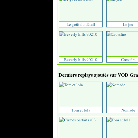
Le goût du détail
Le jeu
Beverly hills 90210
Crossfire
Derniers replays ajoutés sur VOD Grat
Tom et lola
Nomade