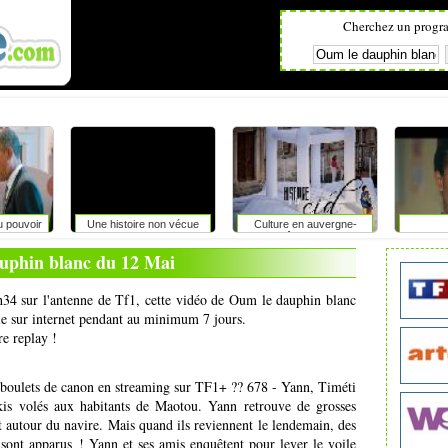
Cherchez un progr
u pouvoir
Une histoire non vécue
Culture en auvergne-
rhône-alpes
uphin blanc du 12 Mai
h34 sur l'antenne de Tf1, cette vidéo de Oum le dauphin blanc
ale sur internet pendant au minimum 7 jours.
re replay !
boulets de canon en streaming sur TF1+ ?? 678 - Yann, Timéti
is volés aux habitants de Maotou. Yann retrouve de grosses
t autour du navire. Mais quand ils reviennent le lendemain, des
n sont apparus ! Yann et ses amis enquêtent pour lever le voile