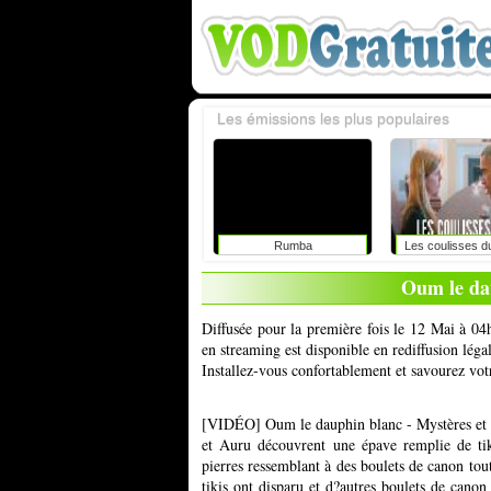
Les émissions les plus populaires
Rumba
Les coulisses d
Oum le da
Diffusée pour la première fois le 12 Mai à 04
en streaming est disponible en rediffusion lég
Installez-vous confortablement et savourez vot
[VIDÉO] Oum le dauphin blanc - Mystères et 
et Auru découvrent une épave remplie de tik
pierres ressemblant à des boulets de canon tou
tikis ont disparu et d?autres boulets de cano