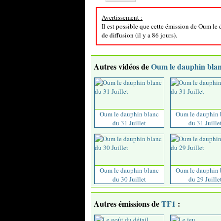
Avertissement :
Il est possible que cette émission de Oum le
de diffusion (il y a 86 jours).
Autres vidéos de
Oum le dauphin bla
Oum le dauphin blanc
Oum le dauphin 
du 31 Juillet
du 31 Juille
Oum le dauphin blanc
Oum le dauphin 
du 30 Juillet
du 29 Juille
Autres émissions de
TF1
: