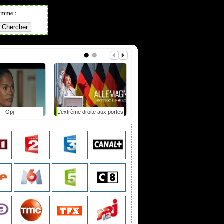
amme :
Opj
L’extrême droite aux portes
L'informateur
du pouvoir en saxe-anhalt
?