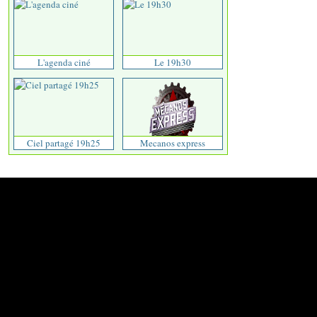
L'agenda ciné
Le 19h30
Ciel partagé 19h25
Mecanos express