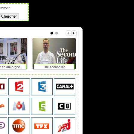
amme :
e en auvergne-
The second life
Mot de passe : le duel
hône-alpes