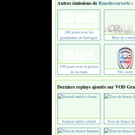
Autres émissions de
Rmcdecouverte
:
100 jours avec les
gendarmes de bretagne
Hors de contr
100 jours avec la police
de la route
Flic story
Derniers replays ajoutés sur VOD Grat
Journal météo climat
Tour de france f