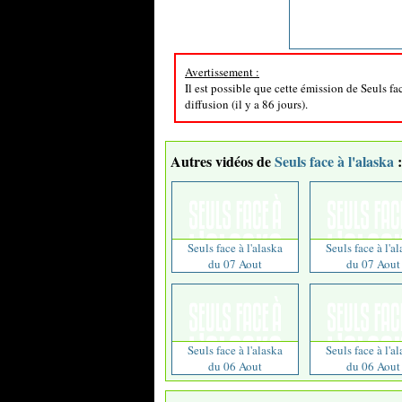
Avertissement :
Il est possible que cette émission de Seuls fa
diffusion (il y a 86 jours).
Autres vidéos de
Seuls face à l'alaska
:
Seuls face à l'alaska
Seuls face à l'a
du 07 Aout
du 07 Aout
Seuls face à l'alaska
Seuls face à l'a
du 06 Aout
du 06 Aout