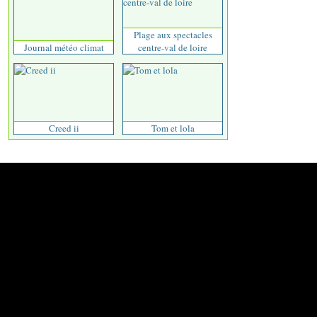
Plage aux spectacles
Journal météo climat
centre-val de loire
Creed ii
Tom et lola