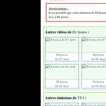
Avertissement :
Il est possible que cette émission de Dr hous
(il y a 86 jours).
Autres vidéos de
Dr house
:
Dr house
Dr house
du 07 Aout
du 06 Aout
Dr house
Dr house
du 04 Aout
du 04 Aout
Autres émissions de
TF1
: