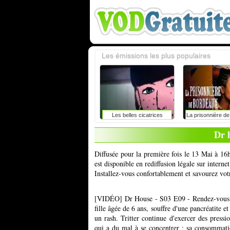
Les émissions les plus populaires
Les belles cicatrices
La prisonnière d
Dr 
Diffusée pour la première fois le 13 Mai à 16
est disponible en rediffusion légale sur inter
Installez-vous confortablement et savourez vot
[VIDÉO] Dr House - S03 E09 - Rendez-vous av
fille âgée de 6 ans, souffre d'une pancréatite e
un rash. Tritter continue d'exercer des press
qui a du mal à se concentrer ; sa consommati