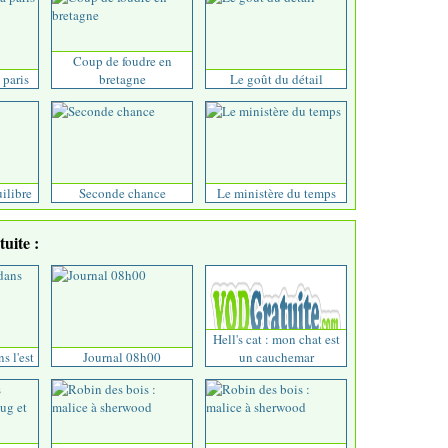
Coup de foudre en
 paris
bretagne
Le goût du détail
uilibre
Seconde chance
Le ministère du temps
uite :
Hell's cat : mon chat est
ns l'est
Journal 08h00
un cauchemar