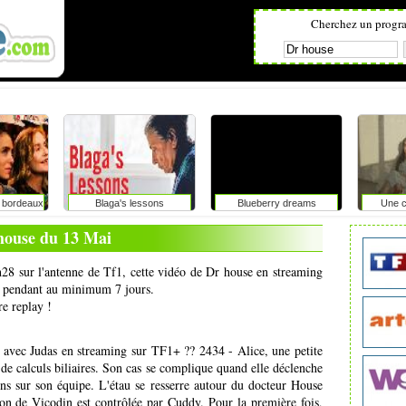
Cherchez un progr
e bordeaux
Blaga's lessons
Blueberry dreams
Une c
house du 13 Mai
h28 sur l'antenne de Tf1, cette vidéo de Dr house en streaming
net pendant au minimum 7 jours.
re replay !
ec Judas en streaming sur TF1+ ?? 2434 - Alice, une petite
t de calculs biliaires. Son cas se complique quand elle déclenche
ions sur son équipe. L'étau se resserre autour du docteur House
on de Vicodin est contrôlée par Cuddy. Pour la première fois,