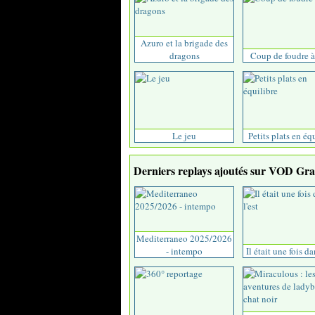
Azuro et la brigade des
dragons
Coup de foudre à
Le jeu
Petits plats en éq
Derniers replays ajoutés sur VOD Grat
Mediterraneo 2025/2026
- intempo
Il était une fois da