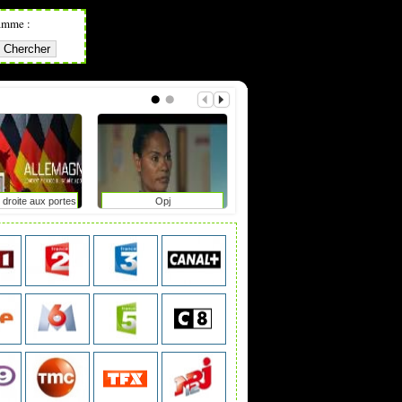
amme :
 droite aux portes
Opj
L'informateur
ir en saxe-anhalt
?