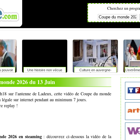
Cherchez un progr
u pouvoir
Une histoire non vécue
Culture en auvergne-
L’extrême
rhône-alpes
du pouvo
monde 2026 du 13 Juin
23h18 sur l'antenne de Ladeux, cette vidéo de Coupe du monde
n légale sur internet pendant au minimum 7 jours.
re replay !
de 2026 en steaming
: découvrez ci-dessous la vidéo de la