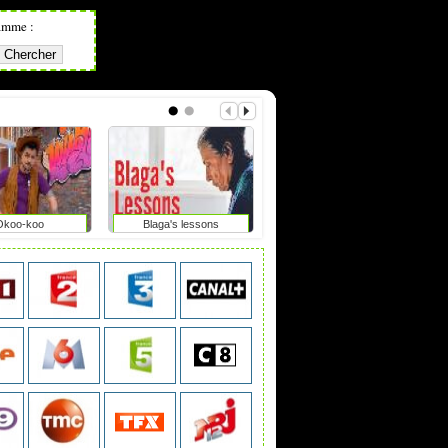
amme :
Okoo-koo
Blaga's lessons
Blueberry dreams