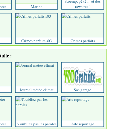
Stoemp, pèkèt... et des
pter
Marina
rawettes !
Crimes parfaits s03
Crimes parfaits
uite :
Journal météo climat
Sos garage
pter
N'oubliez pas les paroles
Arte reportage