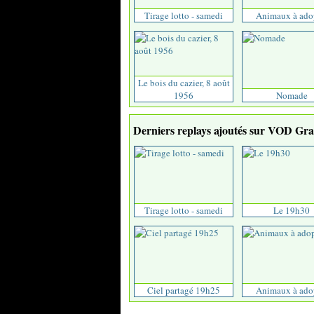
Tirage lotto - samedi
Animaux à ado
Le bois du cazier, 8 août
1956
Nomade
Derniers replays ajoutés sur VOD Grat
Tirage lotto - samedi
Le 19h30
Ciel partagé 19h25
Animaux à ado