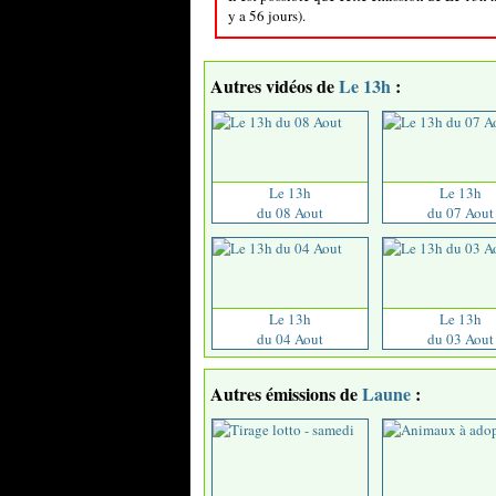
y a 56 jours).
Autres vidéos de
Le 13h
:
Le 13h
Le 13h
du 08 Aout
du 07 Aout
Le 13h
Le 13h
du 04 Aout
du 03 Aout
Autres émissions de
Laune
: