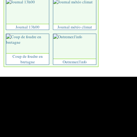
Journal 13h00
Journal météo climat
Coup de foudre en
bretagne
Outremer.l'info