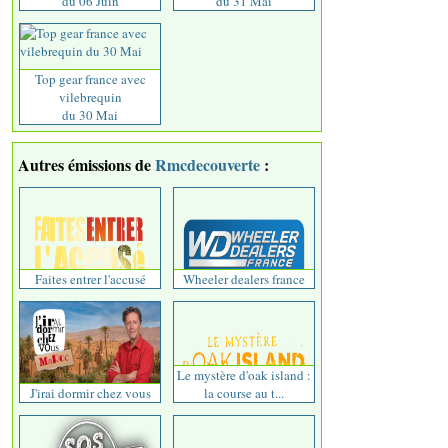
du 06 Juin
du 31 Mai
Top gear france avec
vilebrequin
du 30 Mai
Autres émissions de
Rmcdecouverte
:
Faites entrer l'accusé
Wheeler dealers france
Le mystère d'oak island :
J'irai dormir chez vous
la course au t...