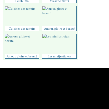
Le 6h info
Vivacité matin
Cuisines des terroirs
Amour, gloire et beauté
Amour, gloire et beauté
Les minijusticiers