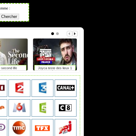
amme :
 second life
Joyca teste des lieux 1
Irlande du nord, la frontière
étoile
de tous les dangers