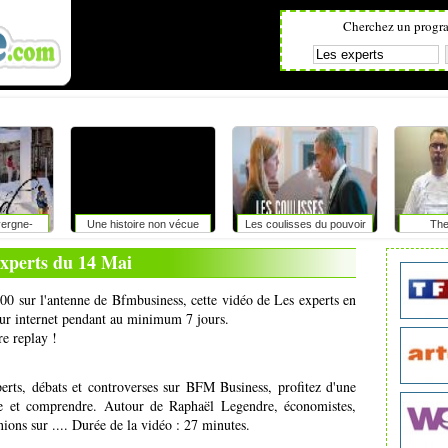
Cherchez un progr
vergne-
Une histoire non vécue
Les coulisses du pouvoir
The
es
experts du 14 Mai
h00 sur l'antenne de Bfmbusiness, cette vidéo de Les experts en
 sur internet pendant au minimum 7 jours.
re replay !
ts, débats et controverses sur BFM Business, profitez d'une
re et comprendre. Autour de Raphaël Legendre, économistes,
nions sur .... Durée de la vidéo : 27 minutes.