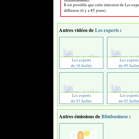
Il est possible que cette émission de Les exp
diffusion (il y a 85 jours).
Autres vidéos de
Les experts
:
Les experts
Les experts
du 10 Juillet
du 09 Juille
Les experts
Les experts
du 03 Juillet
du 02 Juille
Autres émissions de
Bfmbusiness
: