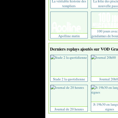
La véritable histoire des
La folie des pisci
templiers
nouvelle passi
100 jours avec
Apolline matin
gendarmes de bour
Derniers replays ajoutés sur VOD Grat
Stade 2 la quotidienne
Journal 20h
Jt 19h30 en lang
Journal de 20 heures
signes