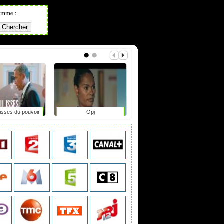
amme :
isses du pouvoir
Opj
The second life