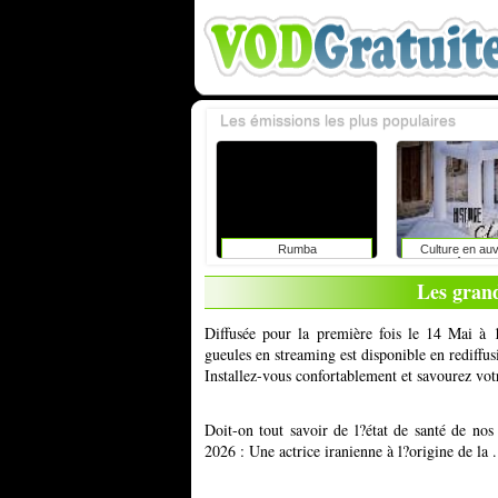
Les émissions les plus populaires
Rumba
Culture en au
rhône-alp
Les gran
Diffusée pour la première fois le 14 Mai à 
gueules en streaming est disponible en rediffu
Installez-vous confortablement et savourez vot
Doit-on tout savoir de l?état de santé de n
2026 : Une actrice iranienne à l?origine de la 