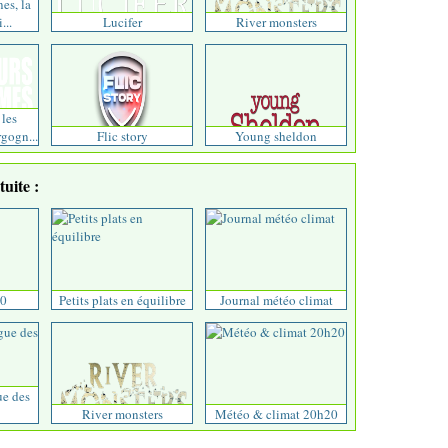
nes, la
...
Lucifer
River monsters
 les
gogn...
Flic story
Young sheldon
uite :
00
Petits plats en équilibre
Journal météo climat
ue des
River monsters
Météo & climat 20h20