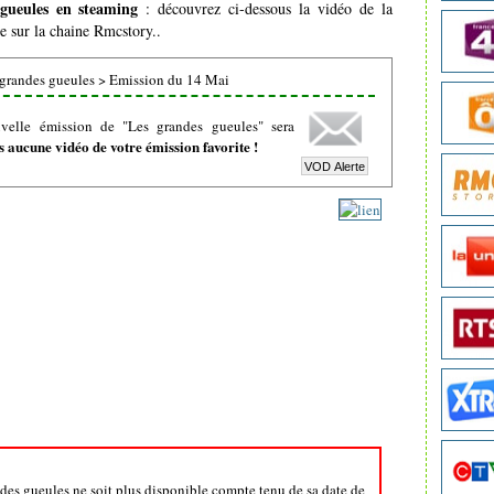
gueules en steaming
: découvrez ci-dessous la vidéo de la
e sur la chaine Rmcstory..
grandes gueules
>
Emission du 14 Mai
velle émission de "Les grandes gueules" sera
 aucune vidéo de votre émission favorite !
ndes gueules ne soit plus disponible compte tenu de sa date de