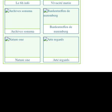
Le 6h info
Vivacité matin
Bardentreffen de
Archives sonuma
nuremberg
Nature one
Arte regards