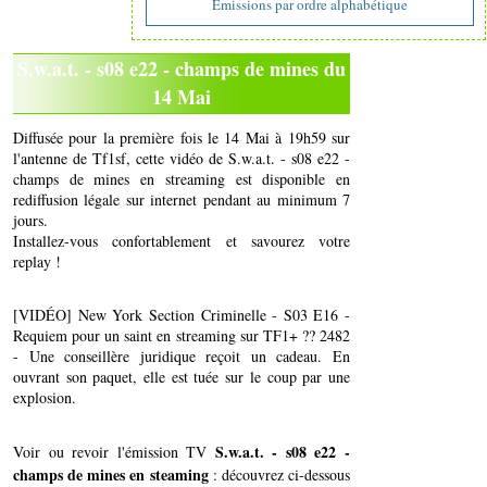
Emissions par ordre alphabétique
S.w.a.t. - s08 e22 - champs de mines du
14 Mai
Diffusée pour la première fois le 14 Mai à 19h59 sur
l'antenne de Tf1sf, cette vidéo de S.w.a.t. - s08 e22 -
champs de mines en streaming est disponible en
rediffusion légale sur internet pendant au minimum 7
jours.
Installez-vous confortablement et savourez votre
replay !
[VIDÉO] New York Section Criminelle - S03 E16 -
Requiem pour un saint en streaming sur TF1+ ?? 2482
- Une conseillère juridique reçoit un cadeau. En
ouvrant son paquet, elle est tuée sur le coup par une
explosion.
S.w.a.t. - s08 e22 -
Voir ou revoir l'émission TV
champs de mines en steaming
: découvrez ci-dessous