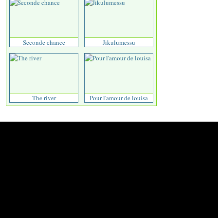
Seconde chance
Jikulumessu
The river
Pour l'amour de louisa