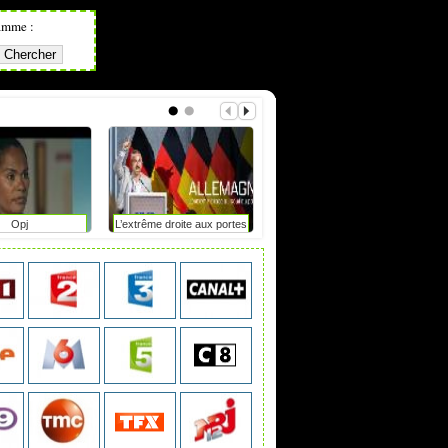
amme :
Opj
L’extrême droite aux portes
Mot de passe : le duel
du pouvoir en saxe-anhalt
?