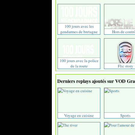
100 jours avec les
gendarmes de bretagne
Hors de contr
100 jours avec la police
de la route
Flic story
Derniers replays ajoutés sur VOD Grat
Voyage en cuisine
Sports