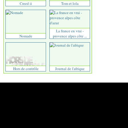
Creed ii
Tom et lola
La france en vrai -
Nomade
provence alpes côte ...
Hors de contrôle
Journal de l'afrique